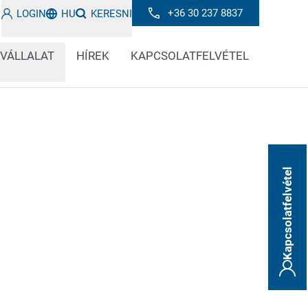
+36 30 237 8837
LOGIN
HU
KERESNI
 VÁLLALAT
HÍREK
KAPCSOLATFELVÉTEL
Kapcsolatfelvétel