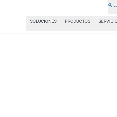
L
SOLUCIONES
PRODUCTOS
SERVICI
En nuestra sección de n
sobre los últimos avanc
etiquetado industrial y 
informado sobre solucio
información importante.