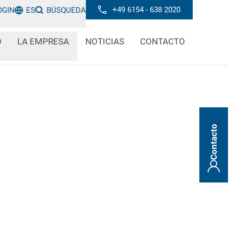
+49 6154 - 638 2020
OGIN
ES
BÚSQUEDA
O
LA EMPRESA
NOTICIAS
CONTACTO
Contacto
oticias encontrará todo lo que necesita saber
es, tecnologías y tendencias en el campo del
la verificación de códigos. Manténgase
nes innovadoras, mejores prácticas e